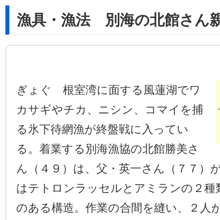
漁具・漁法 別海の北館さん
ぎょぐ 根室湾に面する風蓮湖でワ
カサギやチカ、ニシン、コマイを捕
る氷下待網漁が終盤戦に入ってい
る。着業する別海漁協の北館勝美さ
ん（４９）は、父・英一さん（７７）
はテトロンラッセルとアミランの２種
のある構造。作業の合間を縫い、２人