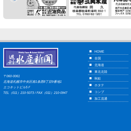
HOME
全国
北海道
東北北陸
〒060-0061
秋鮭
北海道札幌市中央区南1条西8丁目9番地1
ホタテ
エコネットビル5Ｆ
コンブ
TEL（011）210-5073 / FAX（011）210-0947
加工流通