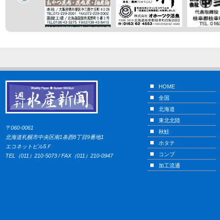
HOME
全国
北海道
東北北陸
〒060-0061
秋鮭
北海道札幌市中央区南1条西8丁目9番地1
ホタテ
エコネットビル5Ｆ
コンブ
TEL（011）210-5073 / FAX（011）210-0947
加工流通