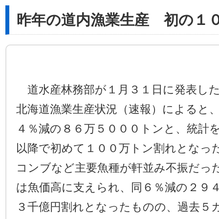
昨年の道内漁業生産 初の１
道水産林務部が１月３１日に発表した
北海道漁業生産状況（速報）によると
４％減の８６万５０００トンと、統計
以降で初めて１００万トン割れとなっ
コンブなど主要魚種が軒並み不振だっ
は魚価高に支えられ、同６％減の２９
３千億円割れとなったものの、過去５