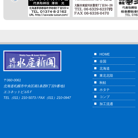
HOME
全国
北海道
東北北陸
〒060-0061
秋鮭
北海道札幌市中央区南1条西8丁目9番地1
ホタテ
エコネットビル5Ｆ
コンブ
TEL（011）210-5073 / FAX（011）210-0947
加工流通