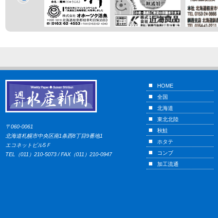
HOME
全国
北海道
東北北陸
〒060-0061
秋鮭
北海道札幌市中央区南1条西8丁目9番地1
ホタテ
エコネットビル5Ｆ
コンブ
TEL（011）210-5073 / FAX（011）210-0947
加工流通