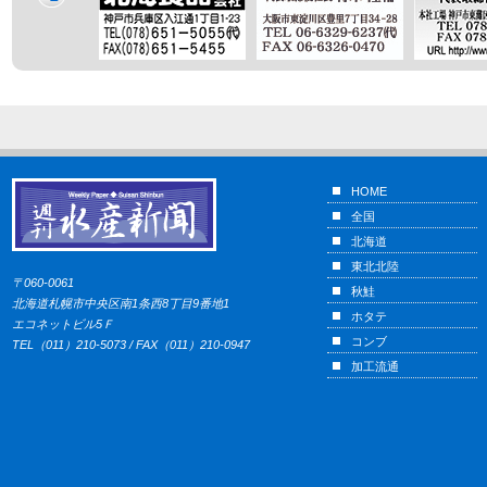
HOME
全国
北海道
東北北陸
〒060-0061
秋鮭
北海道札幌市中央区南1条西8丁目9番地1
ホタテ
エコネットビル5Ｆ
コンブ
TEL（011）210-5073 / FAX（011）210-0947
加工流通