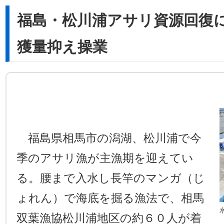
福島・松川浦アサリ資源回復に
獲量抑え操業
福島県相馬市の潟湖、松川浦で今
季のアサリ漁が主漁期を迎えてい
る。腰まで入水し長竿のマンガ（じ
ょれん）で海底を掘る漁法で、相馬
双葉漁協松川浦地区の約６０人が着