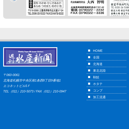
HOME
全国
北海道
東北北陸
〒060-0061
秋鮭
北海道札幌市中央区南1条西8丁目9番地1
ホタテ
エコネットビル5Ｆ
コンブ
TEL（011）210-5073 / FAX（011）210-0947
加工流通