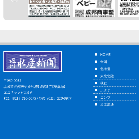
HOME
全国
北海道
東北北陸
〒060-0061
秋鮭
北海道札幌市中央区南1条西8丁目9番地1
ホタテ
エコネットビル5Ｆ
コンブ
TEL（011）210-5073 / FAX（011）210-0947
加工流通