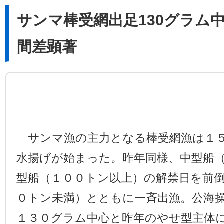
サンマ棒受網出足130グラム
間差顕著
サンマ漁の主力となる棒受網漁は１５
水揚げが始まった。昨年同様、中型船
型船（１００トン以上）の解禁日を前
０トン未満）とともに一斉出漁。公海
１３０グラム中心と昨年のやせ型主体