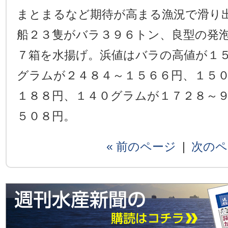
まとまるなど期待が高まる漁況で滑り
船２３隻がバラ３９６トン、良型の発
７箱を水揚げ。浜値はバラの高値が１
グラムが２４８４～１５６６円、１５
１８８円、１４０グラムが１７２８～
５０８円。
« 前のページ
|
次のペ