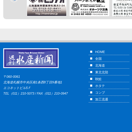
HOME
全国
北海道
東北北陸
〒060-0061
秋鮭
北海道札幌市中央区南1条西8丁目9番地1
ホタテ
エコネットビル5Ｆ
コンブ
TEL（011）210-5073 / FAX（011）210-0947
加工流通