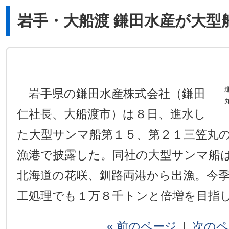
岩手・大船渡 鎌田水産が大型
岩手県の鎌田水産株式会社（鎌田
仁社長、大船渡市）は８日、進水し
た大型サンマ船第１５、第２１三笠丸
漁港で披露した。同社の大型サンマ船
北海道の花咲、釧路両港から出漁。今
工処理でも１万８千トンと倍増を目指
« 前のページ
|
次のペ