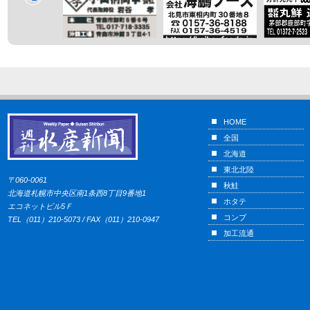
HOME
全国
北海道
東北北陸
〒060-0061
秋鮭
北海道札幌市中央区南1条西8丁目9番地1
ホタテ
エコネットビル5Ｆ
コンブ
TEL（011）210-5073 / FAX（011）210-0947
加工流通