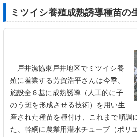
ミツイシ養殖成熟誘導種苗の
戸井漁協東戸井地区でミツイシ養
殖に着業する芳賀浩平さんは今季、
施設全６基に成熟誘導（人工的に子
のう斑を形成させる技術）を用い生
産された種苗を種付け、これまで順調
た、幹綱に農業用灌水チューブ（ポリ