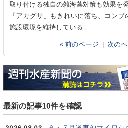
取り付ける独自の雑海藻対策も効果を
「アカグサ」もきれいに落ち、コンブ
施設環境を維持している。
« 前のページ
|
次のペ
最新の記事10件を確認
2026.08.03
６・７月道東沖マイワシ