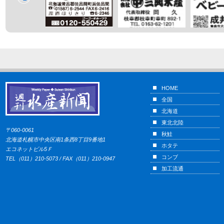
HOME
全国
北海道
東北北陸
〒060-0061
秋鮭
北海道札幌市中央区南1条西8丁目9番地1
ホタテ
エコネットビル5Ｆ
コンブ
TEL（011）210-5073 / FAX（011）210-0947
加工流通