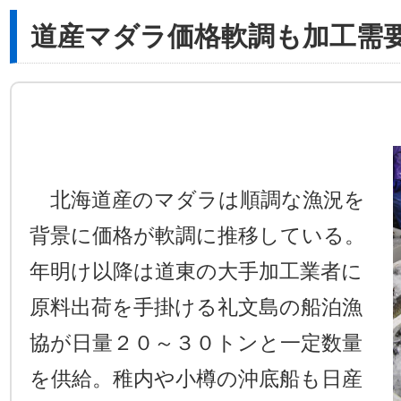
道産マダラ価格軟調も加工需
北海道産のマダラは順調な漁況を
背景に価格が軟調に推移している。
年明け以降は道東の大手加工業者に
原料出荷を手掛ける礼文島の船泊漁
協が日量２０～３０トンと一定数量
を供給。稚内や小樽の沖底船も日産