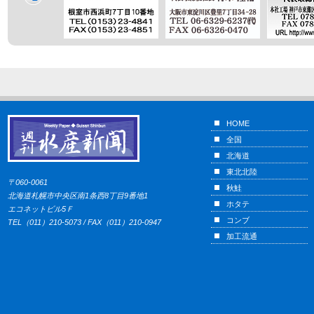
HOME
全国
北海道
東北北陸
〒060-0061
秋鮭
北海道札幌市中央区南1条西8丁目9番地1
ホタテ
エコネットビル5Ｆ
コンブ
TEL（011）210-5073 / FAX（011）210-0947
加工流通