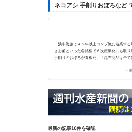
ネコアシ 手削りおぼろなど 
浜中漁協で４５年以上コンブ漁に着業する
さお前といった各銘柄で６次産業化にも取り
手削りのおぼろが看板だ。「昆布商品は全て
«
最新の記事10件を確認