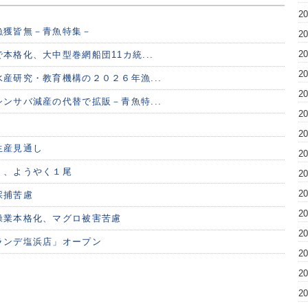
2
漁獲皆無－青魚特集－
2
2
本格化、大中型巻網船団11カ統...
2
産研究・教育機構の２０２６年漁...
2
ンサバ減産の代替で拡販－青魚特...
2
2
生産見通し
2
く、ようやく１尾
2
2
採捕苦慮
2
操業本格化、マグロ被害苦慮
2
ランデ塩浜店」オープン
2
2
2