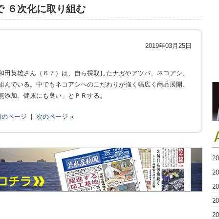
で ６次化に取り組む
2019年03月25日
和田英雄さん（６７）は、自ら採取したナガやアツバ、ネコアシ、
組んでいる。中でもネコアシへのこだわりが強く幅広く商品展開、
無添加。健康にも良い」とＰＲする。
 前のページ
|
次のページ »
2
2
2
2
2