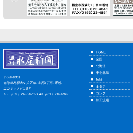
HOME
全国
北海道
東北北陸
〒060-0061
秋鮭
北海道札幌市中央区南1条西8丁目9番地1
ホタテ
エコネットビル5Ｆ
コンブ
TEL（011）210-5073 / FAX（011）210-0947
加工流通