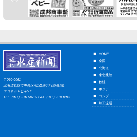
HOME
全国
北海道
東北北陸
〒060-0061
秋鮭
北海道札幌市中央区南1条西8丁目9番地1
ホタテ
エコネットビル5Ｆ
コンブ
TEL（011）210-5073 / FAX（011）210-0947
加工流通