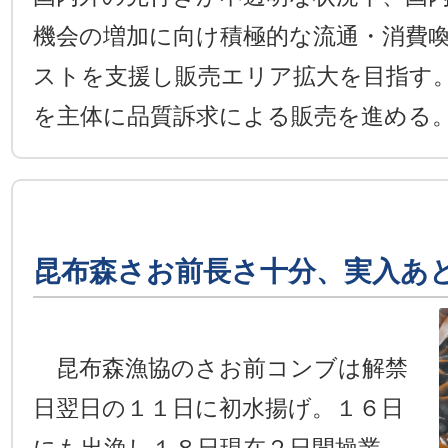
機会の増加に向け積極的な流通・消費
ストを支援し販売エリア拡大を目指す
を主体に品質訴求による販売を進める
昆布森さお前長さ十分、実入あ
昆布森漁協のさお前コンブは解禁
日翌日の１１日に初水揚げ。１６日