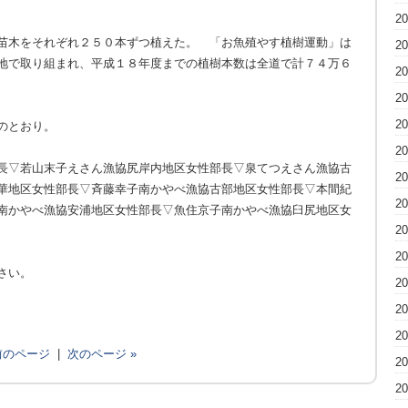
2
苗木をそれぞれ２５０本ずつ植えた。 「お魚殖やす植樹運動」は
2
地で取り組まれ、平成１８年度までの植樹本数は全道で計７４万６
2
2
2
のとおり。
2
長▽若山末子えさん漁協尻岸内地区女性部長▽泉てつえさん漁協古
2
華地区女性部長▽斉藤幸子南かやべ漁協古部地区女性部長▽本間紀
2
南かやべ漁協安浦地区女性部長▽魚住京子南かやべ漁協臼尻地区女
2
2
さい。
2
2
2
 前のページ
|
次のページ »
2
2