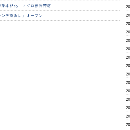
操業本格化、マグロ被害苦慮
2
2
ランデ塩浜店」オープン
2
2
2
2
2
2
2
2
2
2
2
2
2