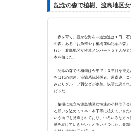
記念の森で植樹、渡島地区女
森を育て、豊かな海を―道漁連は１日、石
の森にある「お魚殖やす植樹運動記念の森」
行い、渡島地区女性連メンバーら５７人がミ
本を植えた。
記念の森での植樹は今年で１０年目を迎え
をはじめ信連、漁協系統関係者、道森連、コ
みどりグループ員などが参加。快晴に恵まれ
だった。
植樹に先立ち渡島地区女性連の小林佳子会
る願いを込めて１本１本丁寧に植えていきた
いう面でも見直されており、いろいろな方々
動を続けていきたい」とあいさつした。参加