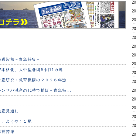
2
2
2
2
2
2
2
漁獲皆無－青魚特集－
2
本格化、大中型巻網船団11カ統...
2
産研究・教育機構の２０２６年漁...
2
ンサバ減産の代替で拡販－青魚特...
2
2
2
生産見通し
2
く、ようやく１尾
2
採捕苦慮
2