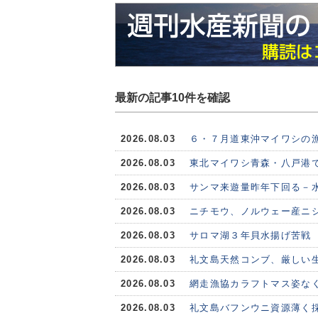
最新の記事10件を確認
2026.08.03
６・７月道東沖マイワシの
2026.08.03
東北マイワシ青森・八戸港で
2026.08.03
サンマ来遊量昨年下回る－水
2026.08.03
ニチモウ、ノルウェー産ニシ
2026.08.03
サロマ湖３年貝水揚げ苦戦
2026.08.03
礼文島天然コンブ、厳しい
2026.08.03
網走漁協カラフトマス姿な
2026.08.03
礼文島バフンウニ資源薄く