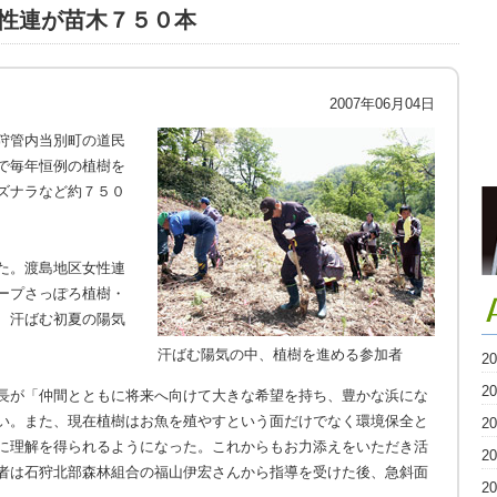
性連が苗木７５０本
2007年06月04日
狩管内当別町の道民
で毎年恒例の植樹を
ズナラなど約７５０
た。渡島地区女性連
ープさっぽろ植樹・
、汗ばむ初夏の陽気
汗ばむ陽気の中、植樹を進める参加者
2
2
長が「仲間とともに将来へ向けて大きな希望を持ち、豊かな浜にな
い。また、現在植樹はお魚を殖やすという面だけでなく環境保全と
2
に理解を得られるようになった。これからもお力添えをいただき活
2
者は石狩北部森林組合の福山伊宏さんから指導を受けた後、急斜面
2