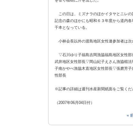
を登り植樹に汗を流した。
この日は、ミズナラのほかイタヤとニレの
記念の森のほかにも昭和６３年度から道内各
千本となっている。
小林会長以外の渡島地区女性連参加者は次
▽石川ゆり子福島吉岡漁協福島地区女性部
武井地区女性部長▽岡山紀子えさん漁協椴法
子南かやべ漁協木直地区女性部長▽張磨芳子
性部長
※記事の詳細は週刊水産新聞紙面をご覧くだ
（2007年06月04日付）
«