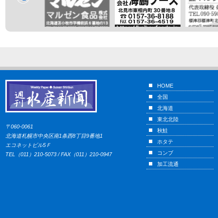
HOME
全国
北海道
東北北陸
〒060-0061
秋鮭
北海道札幌市中央区南1条西8丁目9番地1
ホタテ
エコネットビル5Ｆ
コンブ
TEL（011）210-5073 / FAX（011）210-0947
加工流通