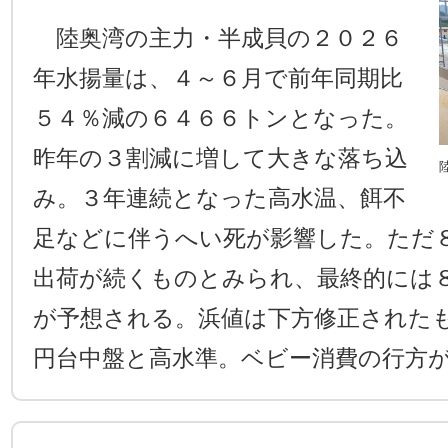
陸奥湾の主力・半成貝の２０２６
年水揚量は、４～６月で前年同期比
５４％減の６４６６トンとなった。
昨年の３割減に増して大きな落ち込
み。３年連続となった高水温、餌不
足などに伴うへい死が影響した。ただ
出荷が続くものとみられ、最終的には
が予想される。浜値は下方修正された
円台中盤と高水準。ベビー消費の行方