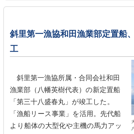
斜里第一漁協和田漁業部定置船
工
斜里第一漁協所属・合同会社和田
漁業部（八幡英樹代表）の新定置船
「第三十八盛春丸」が竣工した。
「漁船リース事業」を活用。先代船
より船体の大型化や主機の馬力アッ