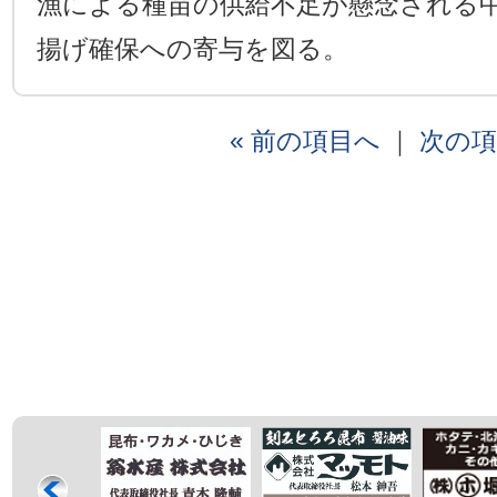
漁による種苗の供給不足が懸念される
揚げ確保への寄与を図る。
« 前の項目へ
｜
次の項