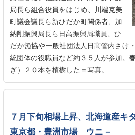
局長ら組合役員をはじめ、川端克美
町議会議長ら新ひだか町関係者、加
納剛振興局長ら日高振興局職員、ひ
だか漁協や一般社団法人日高管内さけ
統団体の役職員など約３５人が参加。
ぎ）２０本を植樹した＝写真。
７月下旬相場上昇、北海道産キ
東京都・豊洲市場 ウニ－