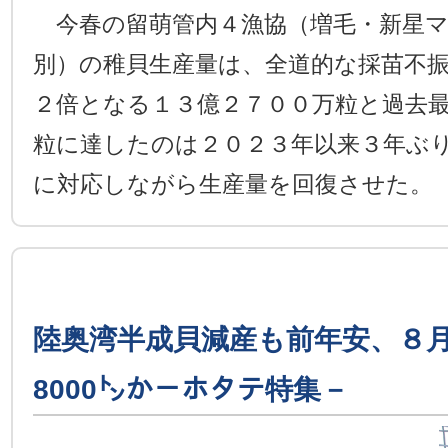
今春の留萌管内４漁協（増毛・新星マ
別）の稚貝生産量は、全道的な採苗不振
２倍となる１３億２７００万粒と過去
粒に達したのは２０２３年以来３年ぶ
に対応しながら生産量を回復させた。
陸奥湾半成貝減産も前年安、８
8000㌧か－ホタテ特集－