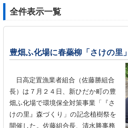
全件表示一覧
豊畑ふ化場に春蘂柳「さけの里
日高定置漁業者組合（佐藤勝組合
長）は７月２４日、新ひだか町の豊
畑ふ化場で環境保全対策事業「『さ
けの里』森づくり」の記念植樹祭を
開催した。佐藤組合長、清水勝事務