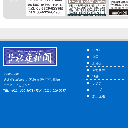
HOME
全国
北海道
東北北陸
〒060-0061
秋鮭
北海道札幌市中央区南1条西8丁目9番地1
ホタテ
エコネットビル5Ｆ
コンブ
TEL（011）210-5073 / FAX（011）210-0947
加工流通