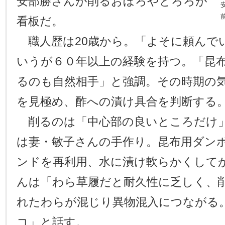
安部勝さんが削るおぼろやとろろが
看板だ。
職人歴は20歳から。「よそに頼んで
いうが６０年以上の経験を持つ。「昆
るのも自然相手」と強調。その時期の
を見極め、酢への漬け具合を判断する
削るのは「中心部の良いところだけ
は妻・敏子さんの手作り。昆布用ダン
ンドを再利用、水に漬け軟らかくして
んは「わら草履だと耐久性に乏しく、
れたわらが混じり異物混入につながる
コ」と話す。