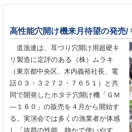
高性能穴開け機来月待望の発売/ 
道漁連は、耳づり穴開け用超硬キ
リ製造に定評のある（株）ムラキ
（東京都中央区、木内義裕社長、電
話０３・３２７２・７６５１）と共
同で開発したホタテ穴開け機「ＧＭ
―１６０」の販売を４月から開始す
る。実演会では多くの漁業者が体感
し「抜群の性能。静かで使いやす