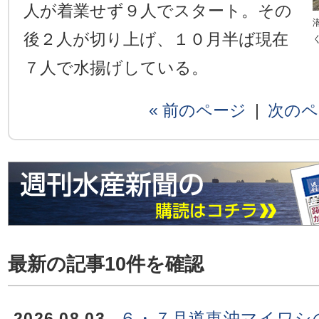
人が着業せず９人でスタート。その
後２人が切り上げ、１０月半ば現在
７人で水揚げしている。
« 前のページ
|
次のペ
最新の記事10件を確認
2026.08.03
６・７月道東沖マイワシ