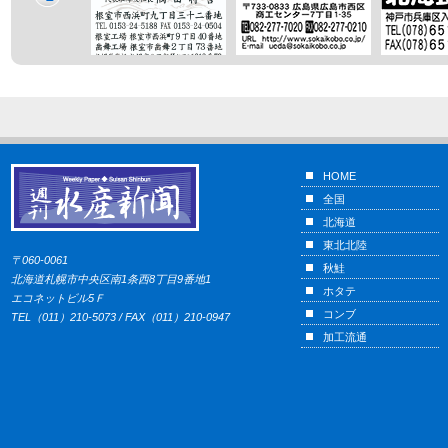
HOME
全国
北海道
東北北陸
〒060-0061
秋鮭
北海道札幌市中央区南1条西8丁目9番地1
ホタテ
エコネットビル5Ｆ
コンブ
TEL（011）210-5073 / FAX（011）210-0947
加工流通