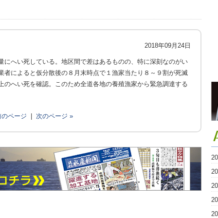
2018年09月24日
量にへい死している。地区間で差はあるものの、特に深刻なのがい
業者によると仮分散後の８月末時点で１漁家当たり８～９割が死滅
上のへい死を確認。このため全道各地の養殖漁家から緊急調達する
 前のページ
|
次のページ »
2
2
2
2
2