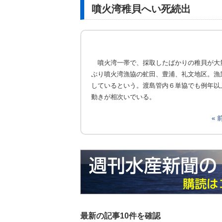
噴火湾稚貝へい死続出
噴火湾一帯で、採取したばかりの稚貝が大
ぶり噴火湾漁協の虻田、豊浦、礼文地区。漁
しているという。渡島管内６単協でも例年以
動きが相次いでいる。
«
最新の記事10件を確認