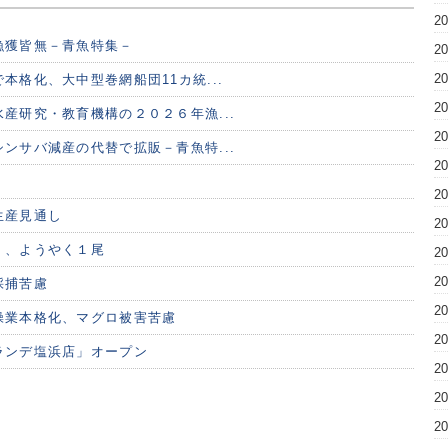
2
漁獲皆無－青魚特集－
2
2
本格化、大中型巻網船団11カ統...
2
産研究・教育機構の２０２６年漁...
2
ンサバ減産の代替で拡販－青魚特...
2
2
生産見通し
2
く、ようやく１尾
2
2
採捕苦慮
2
操業本格化、マグロ被害苦慮
2
ランデ塩浜店」オープン
2
2
2