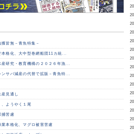
2
2
2
2
2
漁獲皆無－青魚特集－
2
本格化、大中型巻網船団11カ統...
2
産研究・教育機構の２０２６年漁...
2
ンサバ減産の代替で拡販－青魚特...
2
2
2
生産見通し
2
く、ようやく１尾
2
採捕苦慮
2
操業本格化、マグロ被害苦慮
2