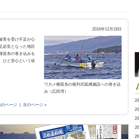
2016年12月19日
被害を受け不足が心
足必至となった地区
種苗糸の巻き込みを
、ひと安心という状
ワカメ種苗糸の複列式延縄施設への巻き込
み（広田湾）
2
 前のページ
|
次のページ »
2
2
2
2