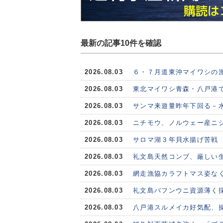
最新の記事10件を確認
2026.08.03
６・７月道東沖マイワシの
2026.08.03
東北マイワシ青森・八戸港で
2026.08.03
サンマ来遊量昨年下回る－水
2026.08.03
ニチモウ、ノルウェー産ニシ
2026.08.03
サロマ湖３年貝水揚げ苦戦
2026.08.03
礼文島天然コンブ、厳しい
2026.08.03
網走漁協カラフトマス姿な
2026.08.03
礼文島バフンウニ資源薄く
2026.08.03
八戸港スルメイカ好気配、