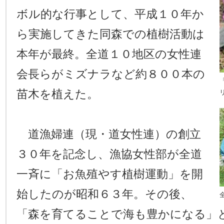
ボル的な行事として、平成１０年か
ら実施してきた同森での植樹活動は
本年が最終。全道１０地区の女性連
会長らがミズナラなど約８００本の
苗木を植えた。
道漁婦連（現・道女性連）の創立
３０年を記念し、漁協女性部が全道
一斉に「お魚殖やす植樹運動」を開
始したのが昭和６３年。その後、
「森を育てることで海も豊かになる」