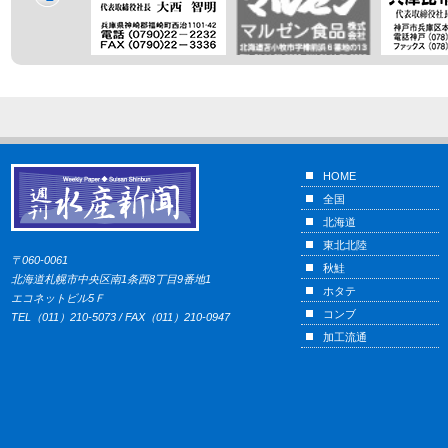
HOME
全国
北海道
東北北陸
〒060-0061
秋鮭
北海道札幌市中央区南1条西8丁目9番地1
ホタテ
エコネットビル5Ｆ
コンブ
TEL（011）210-5073 / FAX（011）210-0947
加工流通