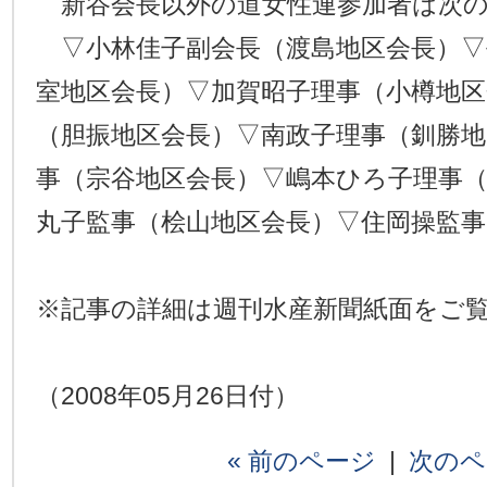
新谷会長以外の道女性連参加者は次の
▽小林佳子副会長（渡島地区会長）▽
室地区会長）▽加賀昭子理事（小樽地区
（胆振地区会長）▽南政子理事（釧勝地
事（宗谷地区会長）▽嶋本ひろ子理事
丸子監事（桧山地区会長）▽住岡操監事
※記事の詳細は週刊水産新聞紙面をご
（2008年05月26日付）
« 前のページ
|
次のペ