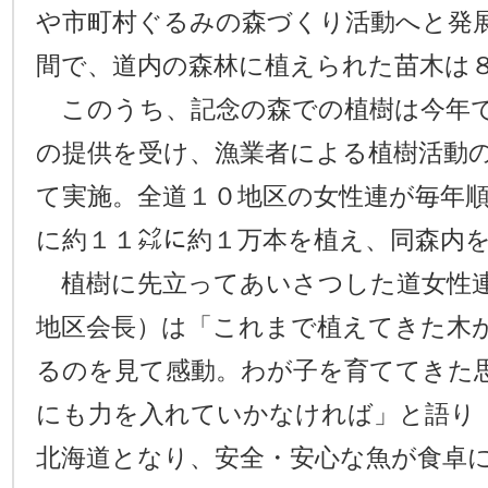
や市町村ぐるみの森づくり活動へと発
間で、道内の森林に植えられた苗木は
このうち、記念の森での植樹は今年で
の提供を受け、漁業者による植樹活動
て実施。全道１０地区の女性連が毎年
に約１１㌶に約１万本を植え、同森内
植樹に先立ってあいさつした道女性連
地区会長）は「これまで植えてきた木
るのを見て感動。わが子を育ててきた
にも力を入れていかなければ」と語り
北海道となり、安全・安心な魚が食卓