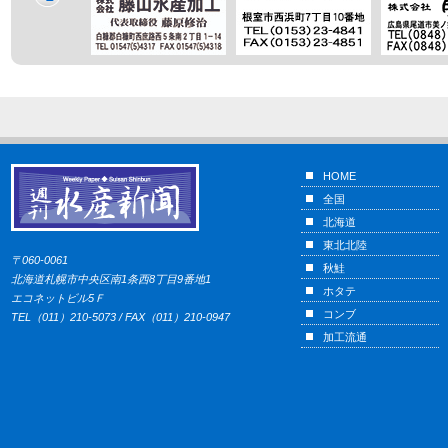
HOME
全国
北海道
東北北陸
〒060-0061
秋鮭
北海道札幌市中央区南1条西8丁目9番地1
ホタテ
エコネットビル5Ｆ
コンブ
TEL（011）210-5073 / FAX（011）210-0947
加工流通