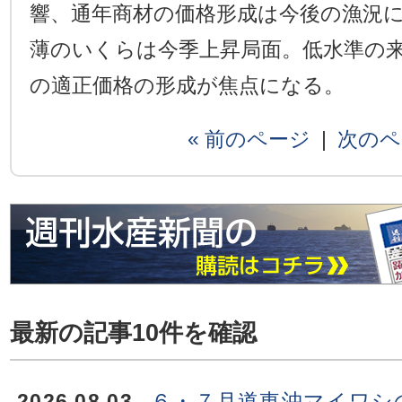
響、通年商材の価格形成は今後の漁況
薄のいくらは今季上昇局面。低水準の
の適正価格の形成が焦点になる。
« 前のページ
|
次のペ
最新の記事10件を確認
2026.08.03
６・７月道東沖マイワシ