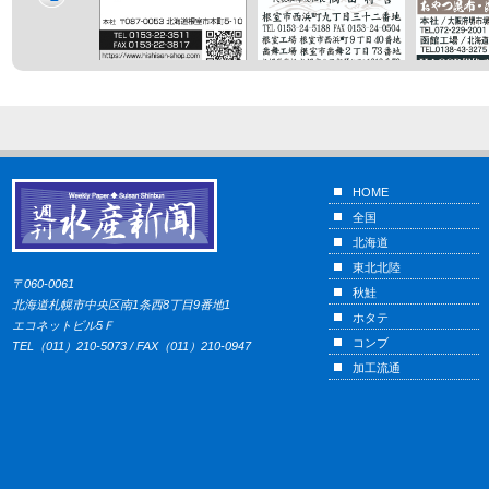
HOME
全国
北海道
東北北陸
〒060-0061
秋鮭
北海道札幌市中央区南1条西8丁目9番地1
ホタテ
エコネットビル5Ｆ
コンブ
TEL（011）210-5073 / FAX（011）210-0947
加工流通