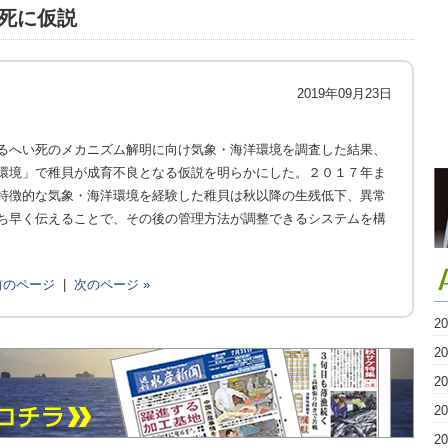
死に仮説
2019年09月23日
るへい死のメカニズム解明に向け気象・海洋環境を調査した結果、
環境」で稚貝が成育不良となる仮説を明らかにした。２０１７年ま
特徴的な気象・海洋環境を経験した稚貝は秋以降の生残低下、異常
ち早く伝えることで、その後の管理方法が調整できるシステムを構
 前のページ
|
次のページ »
2
2
2
2
2