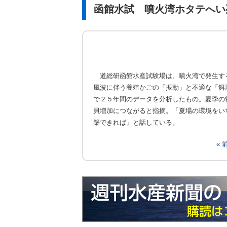
函館水試 噴火湾ホタテへい
道総研函館水産試験場は、噴火湾で発生す
風波に伴う養殖かごの「振動」と不適な「餌
で２５年間のデータを分析したもの。夏季の
貝増加につながると指摘。「夏場の環境をい
築できれば」と話している。
«