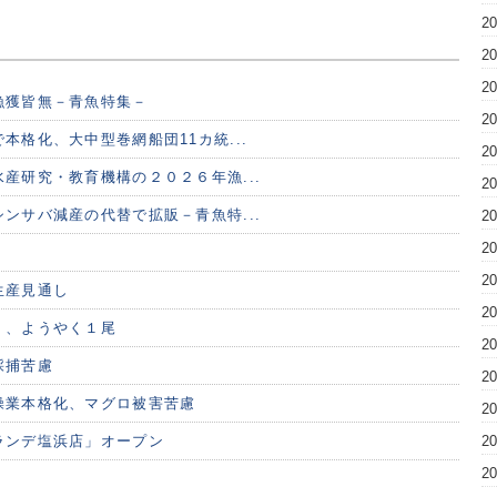
2
2
2
漁獲皆無－青魚特集－
2
本格化、大中型巻網船団11カ統...
2
産研究・教育機構の２０２６年漁...
2
ンサバ減産の代替で拡販－青魚特...
2
2
2
生産見通し
2
く、ようやく１尾
2
採捕苦慮
2
操業本格化、マグロ被害苦慮
2
ランデ塩浜店」オープン
2
2