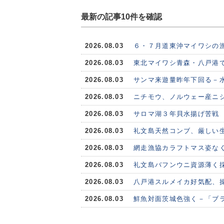
最新の記事10件を確認
2026.08.03
６・７月道東沖マイワシの
2026.08.03
東北マイワシ青森・八戸港で
2026.08.03
サンマ来遊量昨年下回る－水
2026.08.03
ニチモウ、ノルウェー産ニシ
2026.08.03
サロマ湖３年貝水揚げ苦戦
2026.08.03
礼文島天然コンブ、厳しい
2026.08.03
網走漁協カラフトマス姿な
2026.08.03
礼文島バフンウニ資源薄く
2026.08.03
八戸港スルメイカ好気配、
2026.08.03
鮮魚対面茨城色強く－「ブ