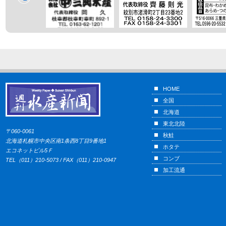
HOME
全国
北海道
東北北陸
〒060-0061
秋鮭
北海道札幌市中央区南1条西8丁目9番地1
ホタテ
エコネットビル5Ｆ
コンブ
TEL（011）210-5073 / FAX（011）210-0947
加工流通