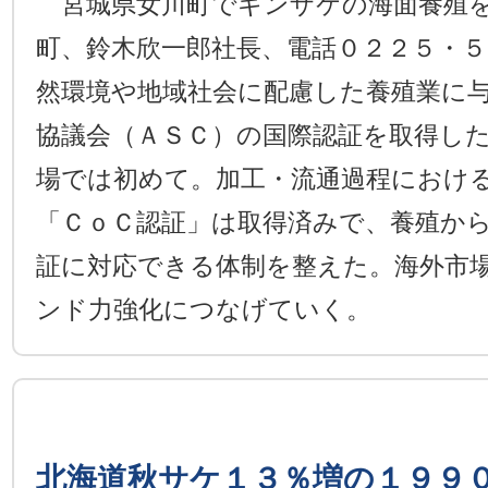
宮城県女川町でギンザケの海面養殖を
町、鈴木欣一郎社長、電話０２２５・５
然環境や地域社会に配慮した養殖業に
協議会（ＡＳＣ）の国際認証を取得し
場では初めて。加工・流通過程におけ
「ＣｏＣ認証」は取得済みで、養殖か
証に対応できる体制を整えた。海外市
ンド力強化につなげていく。
北海道秋サケ１３％増の１９９