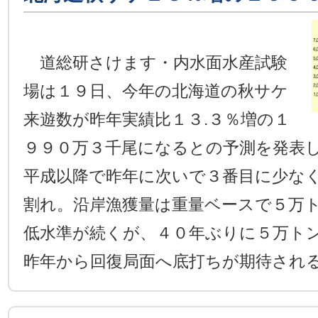
道総研さけます・内水面水産試験
場は１９日、今年の北海道の秋サケ
来遊数が昨年実績比１３.３％増の１
９９０万３千尾になるとの予測を発表
平成以降で昨年に次いで３番目に少な
割れ。沿岸漁獲量は重量ベースで５万
低水準が続くが、４０年ぶりに５万ト
昨年から回復局面へ底打ちが期待され