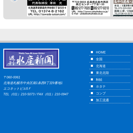
HOME
全国
北海道
東北北陸
〒060-0061
秋鮭
北海道札幌市中央区南1条西8丁目9番地1
ホタテ
エコネットビル5Ｆ
コンブ
TEL（011）210-5073 / FAX（011）210-0947
加工流通